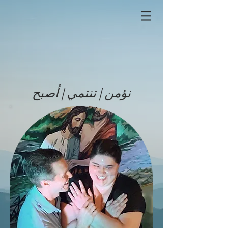
نؤمن | تنتمي | أصبح