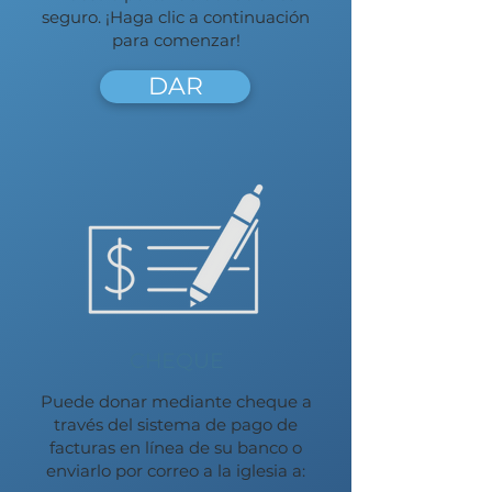
seguro. ¡Haga clic a continuación
para comenzar!
DAR
CHEQUE
Puede donar mediante cheque a
través del sistema de pago de
facturas en línea de su banco o
enviarlo por correo a la iglesia a: