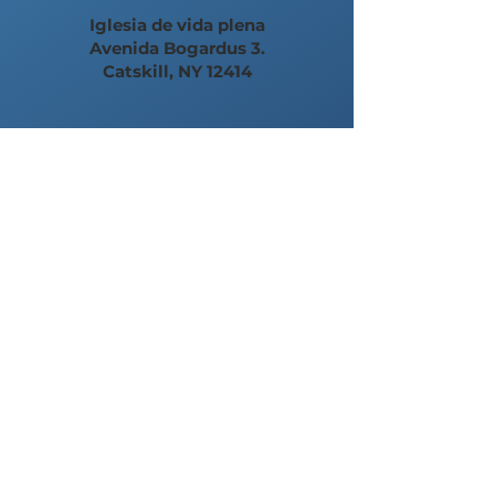
Iglesia de vida plena
Avenida Bogardus 3.
Catskill, NY 12414
Las donaciones en persona
están actualmente
suspendidas hasta que
reanudemos las reuniones
en persona.