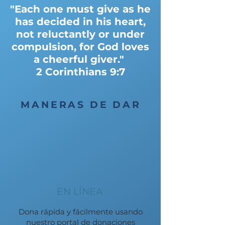
"Each one must give as he
has decided in his heart,
not reluctantly or under
compulsion, for God loves
a cheerful giver."
2 Corinthians 9:7
MANERAS DE DAR
EN LÍNEA
Dona rápida y fácilmente usando
nuestro portal de donaciones