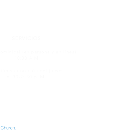
SERVICIOS
dominical (en persona y en línea)
10:00 A.M
ión y adoración del jueves
6: 30-7: 30 p. M.
e Church.