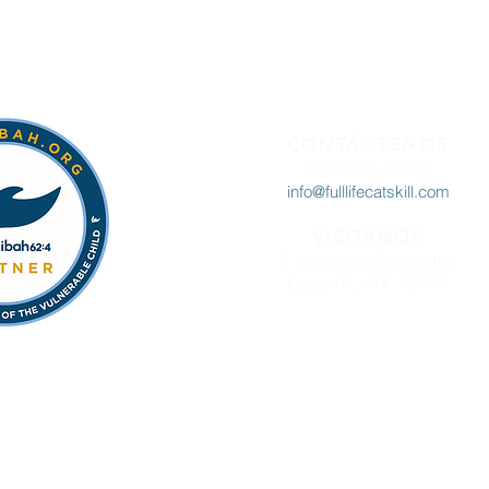
CONTÁCTENOS
518-943-4820
info@fulllifecatskill.com
VISÍTANOS
3
Avenida Bogardus
Catskill, NY 12414