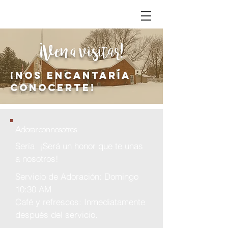
¡Ven a visitar!
¡Nos encantaría
conocerte!
Adorar con nosotros
Sería ¡Será un honor que te unas
a nosotros!
Servicio de Adoración: Domingo
10:30 AM
Café y refrescos: Inmediatamente
después del servicio.